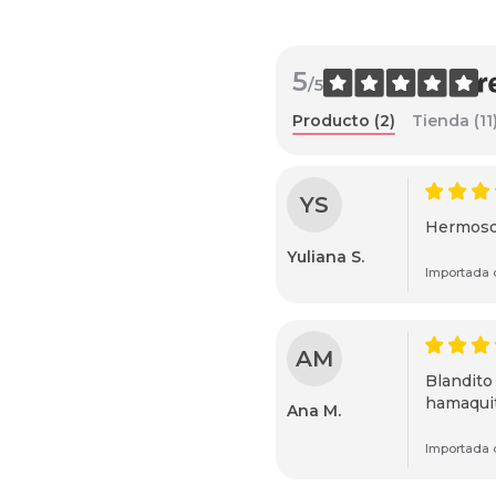
5
/5
Producto (2)
Tienda (11
YS
Hermoso 
Yuliana S.
Importada d
AM
Blandito 
hamaquit
Ana M.
Importada d