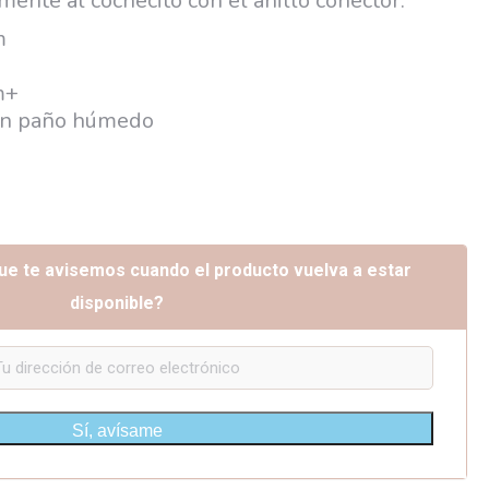
mente al cochecito con el anillo conector.
m
m+
con paño húmedo
ue te avisemos cuando el producto vuelva a estar
disponible?
Sí, avísame