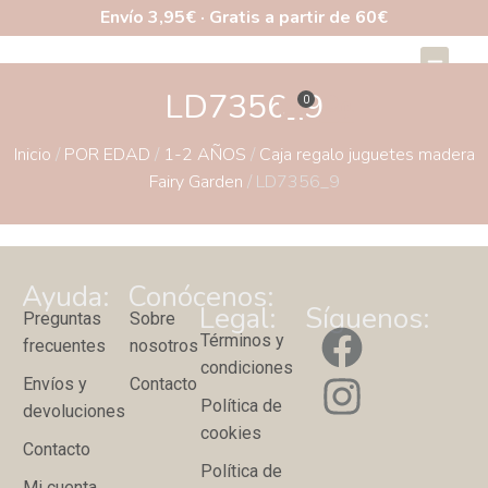
Envío 3,95€ · Gratis a partir de 60€
LD7356_9
Inicio
/
POR EDAD
/
1-2 AÑOS
/
Caja regalo juguetes madera
Fairy Garden
/ LD7356_9
Ayuda:
Conócenos:
Legal:
Síguenos:
Preguntas
Sobre
Términos y
frecuentes
nosotros
condiciones
Envíos y
Contacto
Política de
devoluciones
cookies
Contacto
Política de
Mi cuenta