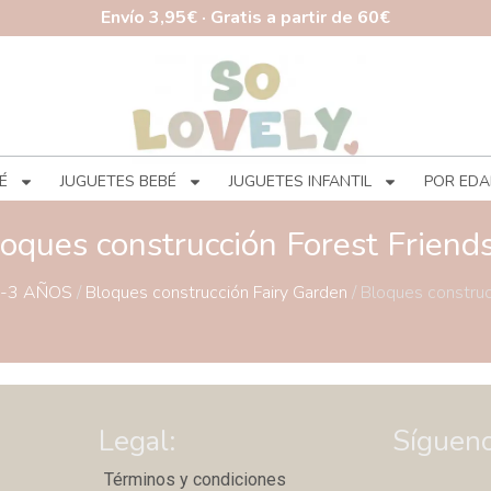
Envío 3,95€ · Gratis a partir de 60€
É
JUGUETES BEBÉ
JUGUETES INFANTIL
POR EDA
oques construcción Forest Friend
-3 AÑOS
/
Bloques construcción Fairy Garden
/ Bloques construc
Legal:
Sígueno
Términos y condiciones