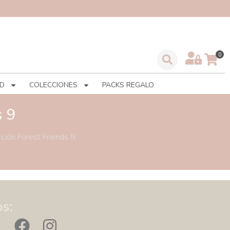
D
COLECCIONES
PACKS REGALO
s 9
ción Forest Friends 9
s: